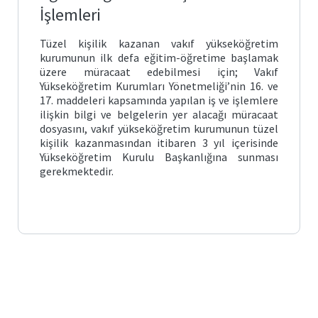
İşlemleri
Taahhüt
Değişikliği
Tüzel kişilik kazanan vakıf yükseköğretim
kurumunun ilk defa eğitim-öğretime başlamak
Teminat
üzere müracaat edebilmesi için; Vakıf
Hesabı
Yükseköğretim Kurumları Yönetmeliği’nin 16. ve
17. maddeleri kapsamında yapılan iş ve işlemlere
ilişkin bilgi ve belgelerin yer alacağı müracaat
Vakıf
Üniversitesi-
dosyasını, vakıf yükseköğretim kurumunun tüzel
Özel
kişilik kazanmasından itibaren 3 yıl içerisinde
Hastane
İş
Yükseköğretim Kurulu Başkanlığına sunması
Birliği
gerekmektedir.
Vakıf
Yükseköğretim
Kurumları
İhale
Mevzuatına
İlişkin
İşlemler
Denetim
ve
İnceleme