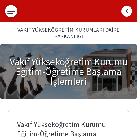
Hakkımızda
VAKIF YÜKSEKÖĞRETİM KURUMLARI DAİRE
BAŞKANLIĞI
Daire
Faaliyetler
Başkanı
Vakıf
Bilgi
Misyon
Vakıf Yükseköğretim Kurumu
Yükseköğretim
Bankası
ve
Kurumu
Vizyon
Eğitim-Öğretime Başlama
Kuruluş
İşlemleri
Mevzuat
İşlemleri
Vakıf
Yükseköğretim
Kurumu
Eğitim-
Öğretime
Başlama
İşlemleri
Vakıf Yükseköğretim Kurumu
Mütevelli
Eğitim-Öğretime Başlama
Heyet