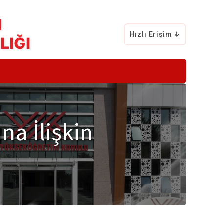
M
Hızlı Erişim
LIĞI
a İlişkin