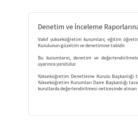
İşlemleri
Mütevelli
Heyet
Denetim ve İnceleme Raporlarına 
Vakıf yükseköğretim kurumları; eğitim öğreti
Taahhüt
Kurulunun gözetim ve denetimine tabidir.
Değişikliği
Bu kurumların, denetim ve değerlendirilmele
Teminat
uyarınca yürütülür.
Hesabı
Yükseköğretim Denetleme Kurulu Başkanlığı ta
Yükseköğretim Kurumları Daire Başkanlığı taraf
Vakıf
kurullarda değerlendirilmesi neticesinde alınan k
Üniversitesi-
Özel
Hastane
İş
Birliği
Vakıf